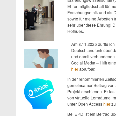
Erziehungswissenschaft (
Ehrenmitgliedschaft für me
Forschungsethik und als D
sowie für meine Arbeiten 
sehr über diese Ehrung! D
Hofhues.
Am 8.11.2025 durfte ich m
Deutschlandfunk über d
und damit verbundenen G
Social Media – Hilft ein
hier
abrufbar.
In der renommierten Zeitsch
gemeinsamer Beitrag von 
Projekt erschienen. Er fa
von virtuelle Lernräume i
unter Open Access
hier
zu
Bei EPD ist ein Beitrag ü